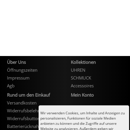
City Milanese
LOTUS
Ohrschmuck
LES GEORGETTES
Steel/Stahl
MICHAEL HERBELIN
LOTUS
MÜHLE - GLASHÜTTE
NAIOMY
POLICE
POLICE
Über Uns
Kollektionen
SEIKO
POLLER COLLECTION
Öffnungszeiten
UHREN
Impressum
SCHMUCK
TASCHENUHREN
XENOX Silber
Agb
Accessoires
Rund um den Einkauf
Mein Konto
Versandkosten
Kundenlogin
Widerrufsbelehrung
Wir verwenden Cookies, um Inhalte und Anzeigen zu
Widerrufsbutton
personalisieren, Funktionen für soziale Medien
anbieten zu können und die Zugriffe auf unsere
Batterierücknahme
Website zu analysieren. Außerdem geben wir