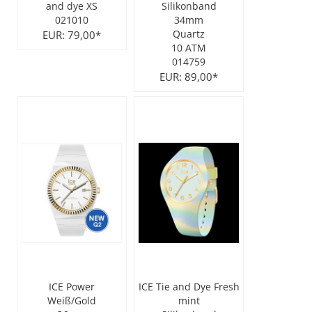
and dye XS
Silikonband
021010
34mm
City Milanese
LOTUS
Ohrschmuck
LES GEORGETTES
EUR: 79,00*
Quartz
10 ATM
Steel/Stahl
MICHAEL HERBELIN
LOTUS
014759
EUR: 89,00*
MÜHLE - GLASHÜTTE
NAIOMY
POLICE
POLICE
SEIKO
POLLER COLLECTION
TASCHENUHREN
XENOX Silber
ICE Power
ICE Tie and Dye Fresh
Weiß/Gold
mint