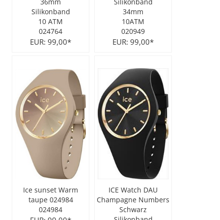
36mm
Silikonband
Silikonband
34mm
10 ATM
10ATM
024764
020949
EUR: 99,00*
EUR: 99,00*
Ice sunset Warm
ICE Watch DAU
taupe 024984
Champagne Numbers
024984
Schwarz
Silikonband