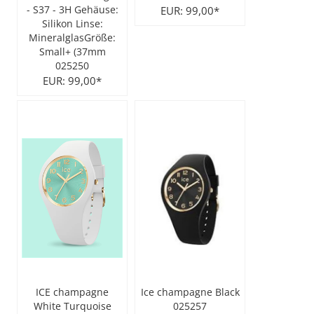
- S37 - 3H Gehäuse:
EUR: 99,00*
Silikon Linse:
MineralglasGröße:
Small+ (37mm
025250
EUR: 99,00*
ICE champagne
Ice champagne Black
White Turquoise
025257