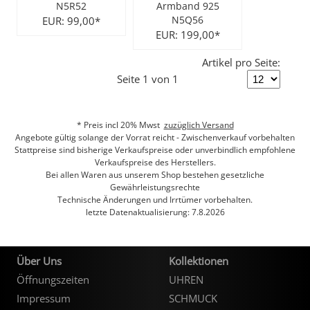
N5R52
Armband 925
EUR: 99,00*
N5Q56
City Milanese
LOTUS
Ohrschmuck
LES GEORGETTES
EUR: 199,00*
Steel/Stahl
MICHAEL HERBELIN
LOTUS
Artikel pro Seite:
Seite 1 von 1
MÜHLE - GLASHÜTTE
NAIOMY
* Preis incl 20% Mwst
zuzüglich Versand
POLICE
POLICE
Angebote gültig solange der Vorrat reicht - Zwischenverkauf vorbehalten
Stattpreise sind bisherige Verkaufspreise oder unverbindlich empfohlene
Verkaufspreise des Herstellers.
SEIKO
POLLER COLLECTION
Bei allen Waren aus unserem Shop bestehen gesetzliche
Gewährleistungsrechte
Technische Änderungen und Irrtümer vorbehalten.
TASCHENUHREN
XENOX Silber
letzte Datenaktualisierung: 7.8.2026
Über Uns
Kollektionen
Öffnungszeiten
UHREN
Impressum
SCHMUCK