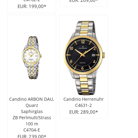
EUR: 209,00*
EUR: 199,00*
Candino ARBON DAU,
Candino Herrenuhr
Quarz
C4631-2
Saphirglas
EUR: 289,00*
ZB Perlmutt/Strass
100 m
C4704-E
EUR: 239,00*