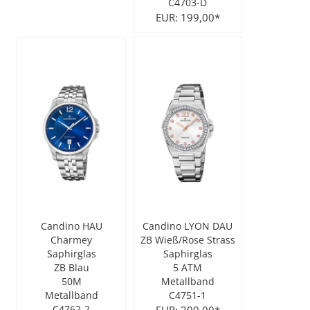
C4703-D
EUR: 199,00*
Candino HAU
Candino LYON DAU
Charmey
ZB Wieß/Rose Strass
Saphirglas
Saphirglas
ZB Blau
5 ATM
50M
Metallband
Metallband
C4751-1
C4762-2