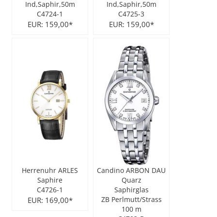
Ind,Saphir,50m
Ind,Saphir,50m
C4724-1
C4725-3
City Milanese
LOTUS
Ohrschmuck
LES GEORGETTES
EUR: 159,00*
EUR: 159,00*
Steel/Stahl
MICHAEL HERBELIN
LOTUS
MÜHLE - GLASHÜTTE
NAIOMY
POLICE
POLICE
SEIKO
POLLER COLLECTION
TASCHENUHREN
XENOX Silber
Herrenuhr ARLES
Candino ARBON DAU
Saphire
Quarz
C4726-1
Saphirglas
EUR: 169,00*
ZB Perlmutt/Strass
100 m