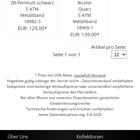
ZB-Perlmutt schwarz
Bicolor
5 ATM
Quarz
City Milanese
LOTUS
Ohrschmuck
LES GEORGETTES
Metallband
5 ATM
18982-3
Metallband
Steel/Stahl
MICHAEL HERBELIN
LOTUS
EUR: 129,00*
18969-1
EUR: 139,00*
MÜHLE - GLASHÜTTE
NAIOMY
Artikel pro Seite:
Seite 1 von 1
POLICE
POLICE
SEIKO
POLLER COLLECTION
* Preis incl 20% Mwst
zuzüglich Versand
Angebote gültig solange der Vorrat reicht - Zwischenverkauf vorbehalten
Stattpreise sind bisherige Verkaufspreise oder unverbindlich empfohlene
TASCHENUHREN
XENOX Silber
Verkaufspreise des Herstellers.
Bei allen Waren aus unserem Shop bestehen gesetzliche
Gewährleistungsrechte
Technische Änderungen und Irrtümer vorbehalten.
letzte Datenaktualisierung: 6.8.2026
Über Uns
Kollektionen