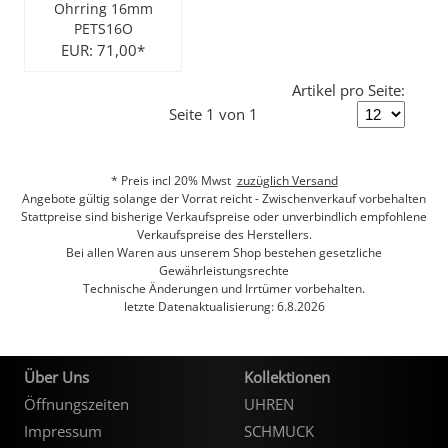
Ohrring 16mm
PETS16O
City Milanese
LOTUS
Ohrschmuck
LES GEORGETTES
EUR: 71,00*
Steel/Stahl
MICHAEL HERBELIN
LOTUS
Artikel pro Seite:
Seite 1 von 1
MÜHLE - GLASHÜTTE
NAIOMY
* Preis incl 20% Mwst
zuzüglich Versand
POLICE
POLICE
Angebote gültig solange der Vorrat reicht - Zwischenverkauf vorbehalten
Stattpreise sind bisherige Verkaufspreise oder unverbindlich empfohlene
Verkaufspreise des Herstellers.
SEIKO
POLLER COLLECTION
Bei allen Waren aus unserem Shop bestehen gesetzliche
Gewährleistungsrechte
Technische Änderungen und Irrtümer vorbehalten.
TASCHENUHREN
XENOX Silber
letzte Datenaktualisierung: 6.8.2026
Über Uns
Kollektionen
Öffnungszeiten
UHREN
Impressum
SCHMUCK