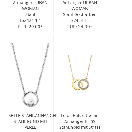
Anhänger URBAN
Anhänger URBAN
WOMAN
WOMAN
City Milanese
LOTUS
Ohrschmuck
LES GEORGETTES
Stahl
Stahl Goldfarben
LS2424-1-1
LS2424-1-2
Steel/Stahl
MICHAEL HERBELIN
LOTUS
EUR: 29,00*
EUR: 34,00*
MÜHLE - GLASHÜTTE
NAIOMY
POLICE
POLICE
SEIKO
POLLER COLLECTION
TASCHENUHREN
XENOX Silber
KETTE,STAHL,ANHÄNGER
Lotus Halskette mit
STAHL RUND MIT
Anhänger BLISS
PERLE
Stahl/Gold mit Strass