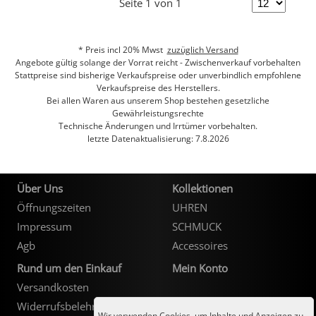
Seite 1 von 1
* Preis incl 20% Mwst
zuzüglich Versand
Angebote gültig solange der Vorrat reicht - Zwischenverkauf vorbehalten
Stattpreise sind bisherige Verkaufspreise oder unverbindlich empfohlene
Verkaufspreise des Herstellers.
Bei allen Waren aus unserem Shop bestehen gesetzliche
Gewährleistungsrechte
Technische Änderungen und Irrtümer vorbehalten.
letzte Datenaktualisierung: 7.8.2026
Über Uns
Kollektionen
Öffnungszeiten
UHREN
Impressum
SCHMUCK
Agb
Accessoires
Rund um den Einkauf
Mein Konto
Versandkosten
Kundenlogin
Widerrufsbelehrung
Wir verwenden Cookies, um Inhalte und Anzeigen zu