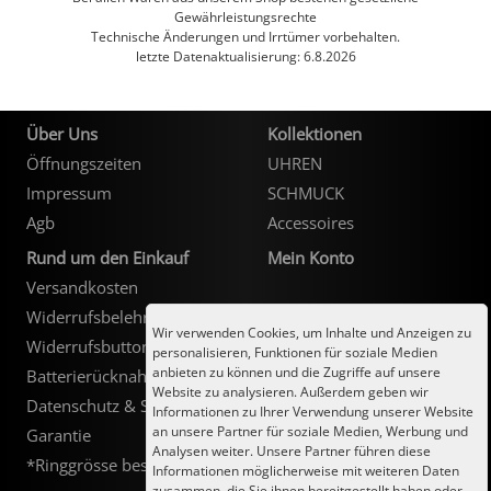
Gewährleistungsrechte
Technische Änderungen und Irrtümer vorbehalten.
letzte Datenaktualisierung: 6.8.2026
Über Uns
Kollektionen
Öffnungszeiten
UHREN
Impressum
SCHMUCK
Agb
Accessoires
Rund um den Einkauf
Mein Konto
Versandkosten
Kundenlogin
Widerrufsbelehrung
Wir verwenden Cookies, um Inhalte und Anzeigen zu
Widerrufsbutton
personalisieren, Funktionen für soziale Medien
anbieten zu können und die Zugriffe auf unsere
Batterierücknahme
Website zu analysieren. Außerdem geben wir
Datenschutz & Sicherheit
Informationen zu Ihrer Verwendung unserer Website
an unsere Partner für soziale Medien, Werbung und
Garantie
Analysen weiter. Unsere Partner führen diese
*Ringgrösse bestimmen*
Informationen möglicherweise mit weiteren Daten
zusammen, die Sie ihnen bereitgestellt haben oder