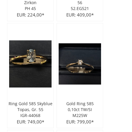
Zirkon
56
PH 45
52.EG521
City Milanese
LOTUS
Ohrschmuck
LES GEORGETTES
EUR: 224,00*
EUR: 409,00*
Steel/Stahl
MICHAEL HERBELIN
LOTUS
MÜHLE - GLASHÜTTE
NAIOMY
POLICE
POLICE
SEIKO
POLLER COLLECTION
TASCHENUHREN
XENOX Silber
Ring Gold 585 Skyblue
Gold Ring 585
Topas, Gr. 55
0,10ct TW/SI
IGR-44068
M225W
EUR: 749,00*
EUR: 799,00*