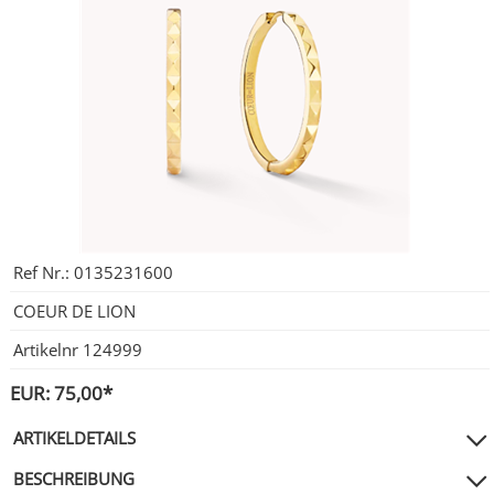
City Milanese
LOTUS
Ohrschmuck
LES GEORGETTES
Steel/Stahl
MICHAEL HERBELIN
LOTUS
MÜHLE - GLASHÜTTE
NAIOMY
POLICE
POLICE
SEIKO
POLLER COLLECTION
Ref Nr.:
0135231600
COEUR DE LION
TASCHENUHREN
XENOX Silber
Artikelnr
124999
EUR: 75,00*
ARTIKELDETAILS
BESCHREIBUNG