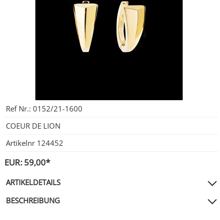
City Milanese
LOTUS
Ohrschmuck
LES GEORGETTES
Steel/Stahl
MICHAEL HERBELIN
LOTUS
MÜHLE - GLASHÜTTE
NAIOMY
POLICE
POLICE
Ref Nr.:
0152/21-1600
SEIKO
POLLER COLLECTION
COEUR DE LION
Artikelnr
124452
TASCHENUHREN
XENOX Silber
EUR: 59,00*
ARTIKELDETAILS
BESCHREIBUNG