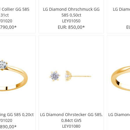
Collier GG 585
LG Diamond Ohrschmuck GG
LG Diamo
,31ct
585 0,50ct
Y01020
LEY01050
 790,00*
EUR: 850,00*
E
ng GG 585 0,20ct
LG Diamond Ohrstecker GG 585,
LG Diamond
Y01020
0,84ct GVS
 890,00*
LEY01080