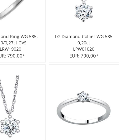
ond Ring WG 585,
LG Diamond Collier WG 585
20/0,27ct GVS
0,20ct
LRW19020
LPW01020
UR: 790,00*
EUR: 790,00*