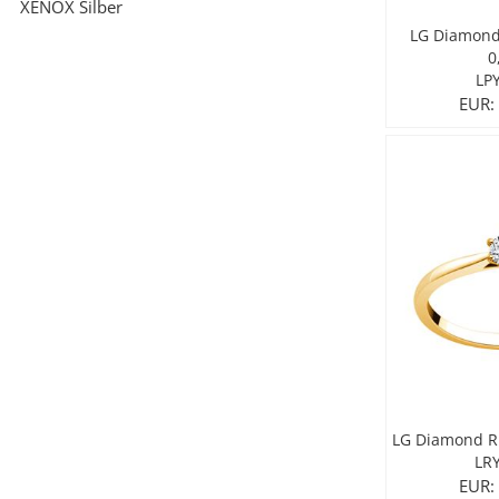
XENOX Silber
LG Diamond 
0
LP
EUR:
LG Diamond Ri
LR
EUR: