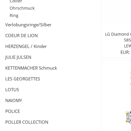
Collier
Ohrschmuck
City Milanese
LOTUS
LES GEORGETTES
Ring
Verlobungsringe/Silber
Steel/Stahl
MICHAEL HERBELIN
LOTUS
LG Diamond
COEUR DE LION
MÜHLE - GLASHÜTTE
NAIOMY
585
LE
HERZENGEL / Kinder
EUR:
POLICE
POLICE
JULIE JULSEN
KETTENMACHER Schmuck
SEIKO
POLLER COLLECTION
LES GEORGETTES
TASCHENUHREN
XENOX Silber
LOTUS
NAIOMY
POLICE
POLLER COLLECTION