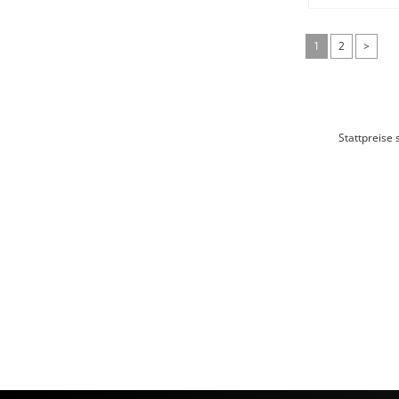
1
2
>
Stattpreise