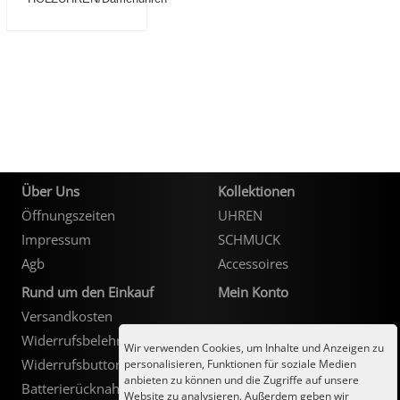
City Milanese
LOTUS
Ohrschmuck
LES GEORGETTES
Steel/Stahl
MICHAEL HERBELIN
LOTUS
MÜHLE - GLASHÜTTE
NAIOMY
POLICE
POLICE
Über Uns
Kollektionen
SEIKO
POLLER COLLECTION
Öffnungszeiten
UHREN
Impressum
SCHMUCK
TASCHENUHREN
XENOX Silber
Agb
Accessoires
Rund um den Einkauf
Mein Konto
Versandkosten
Kundenlogin
Widerrufsbelehrung
Wir verwenden Cookies, um Inhalte und Anzeigen zu
Widerrufsbutton
personalisieren, Funktionen für soziale Medien
anbieten zu können und die Zugriffe auf unsere
Batterierücknahme
Website zu analysieren. Außerdem geben wir