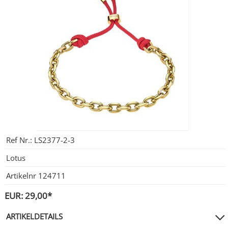
City Milanese
LOTUS
Ohrschmuck
LES GEORGETTES
Steel/Stahl
MICHAEL HERBELIN
LOTUS
MÜHLE - GLASHÜTTE
NAIOMY
POLICE
POLICE
SEIKO
POLLER COLLECTION
Ref Nr.:
LS2377-2-3
TASCHENUHREN
XENOX Silber
Lotus
Artikelnr
124711
EUR: 29,00*
ARTIKELDETAILS