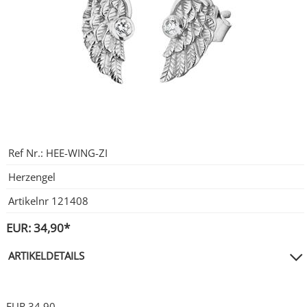
City Milanese
LOTUS
Ohrschmuck
LES GEORGETTES
Steel/Stahl
MICHAEL HERBELIN
LOTUS
MÜHLE - GLASHÜTTE
NAIOMY
POLICE
POLICE
Ref Nr.:
HEE-WING-ZI
SEIKO
POLLER COLLECTION
Herzengel
TASCHENUHREN
XENOX Silber
Artikelnr
121408
EUR: 34,90*
ARTIKELDETAILS
EUR 34,90