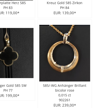
rplatte Herz 585
Kreuz Gold 585 Zirkon
PH 83
PH 84
UR: 119,00*
EUR: 139,00*
ger Gold 585 SW
585/-WG Anhänger Brillant
PH 77
bicolor rose
UR: 199,00*
0,015 ct
902261
EUR: 239,00*