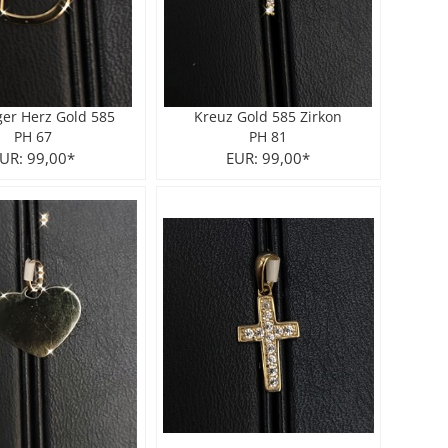
er Herz Gold 585
Kreuz Gold 585 Zirkon
PH 67
PH 81
UR: 99,00*
EUR: 99,00*