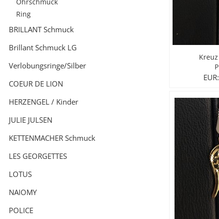
Ohrschmuck
Ring
City Milanese
LOTUS
Ohrschmuck
LES GEORGETTES
BRILLANT Schmuck
Steel/Stahl
MICHAEL HERBELIN
LOTUS
Brillant Schmuck LG
Kreuz
Verlobungsringe/Silber
MÜHLE - GLASHÜTTE
NAIOMY
P
EUR:
COEUR DE LION
POLICE
POLICE
HERZENGEL / Kinder
SEIKO
POLLER COLLECTION
JULIE JULSEN
KETTENMACHER Schmuck
TASCHENUHREN
XENOX Silber
LES GEORGETTES
LOTUS
NAIOMY
POLICE