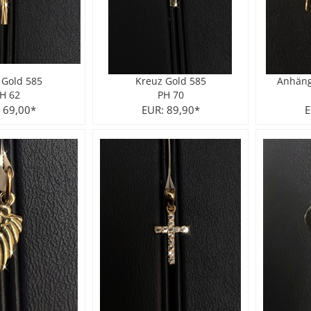
 Gold 585
Kreuz Gold 585
Anhäng
H 62
PH 70
 69,00*
EUR: 89,90*
E