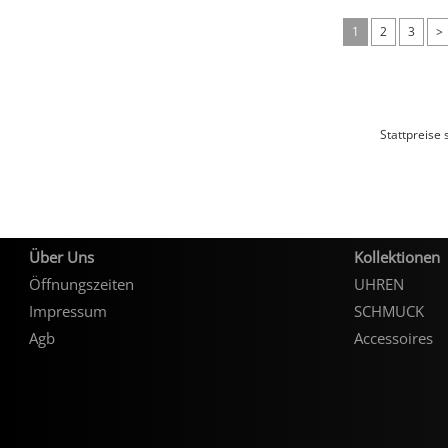
1
2
3
>
Stattpreise
Über Uns
Kollektionen
Öffnungszeiten
UHREN
Impressum
SCHMUCK
Agb
Accessoires