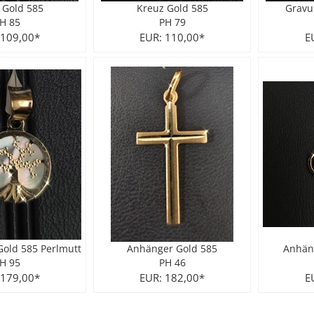
l Gold 585
Kreuz Gold 585
Gravu
H 85
PH 79
 109,00*
EUR: 110,00*
E
old 585 Perlmutt
Anhänger Gold 585
Anhän
H 95
PH 46
 179,00*
EUR: 182,00*
E