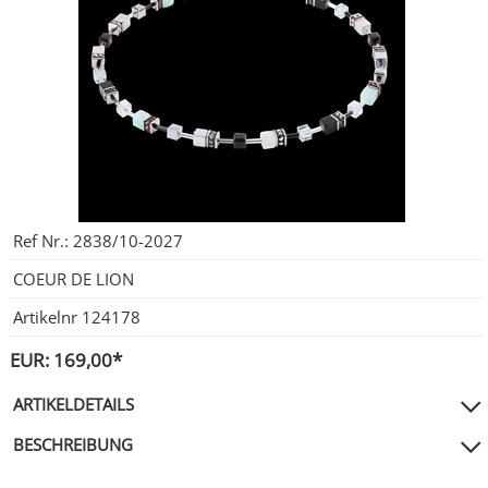
City Milanese
LOTUS
Ohrschmuck
LES GEORGETTES
Steel/Stahl
MICHAEL HERBELIN
LOTUS
MÜHLE - GLASHÜTTE
NAIOMY
POLICE
POLICE
Ref Nr.:
2838/10-2027
SEIKO
POLLER COLLECTION
COEUR DE LION
Artikelnr
124178
TASCHENUHREN
XENOX Silber
EUR: 169,00*
ARTIKELDETAILS
BESCHREIBUNG