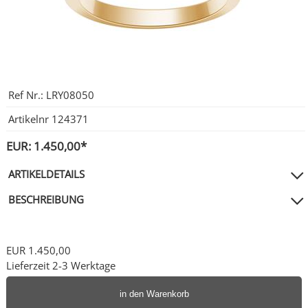
City Milanese
LOTUS
Ohrschmuck
LES GEORGETTES
Steel/Stahl
MICHAEL HERBELIN
LOTUS
Ref Nr.:
LRY08050
MÜHLE - GLASHÜTTE
NAIOMY
Artikelnr
124371
POLICE
POLICE
EUR: 1.450,00*
SEIKO
POLLER COLLECTION
ARTIKELDETAILS
BESCHREIBUNG
TASCHENUHREN
XENOX Silber
EUR 1.450,00
Lieferzeit 2-3 Werktage
in den Warenkorb