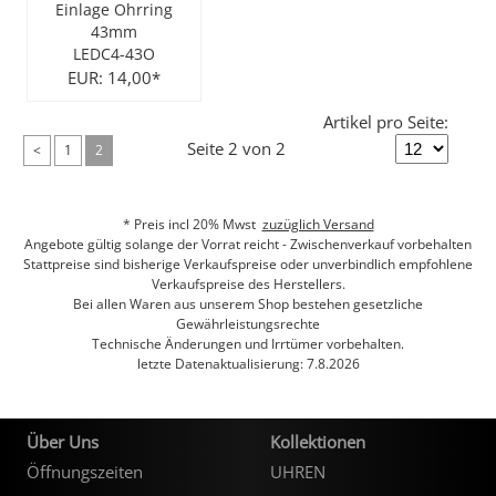
Einlage Ohrring
43mm
City Milanese
LOTUS
Ohrschmuck
LES GEORGETTES
LEDC4-43O
EUR: 14,00*
Steel/Stahl
MICHAEL HERBELIN
LOTUS
Artikel pro Seite:
Seite 2 von 2
<
1
2
MÜHLE - GLASHÜTTE
NAIOMY
POLICE
POLICE
* Preis incl 20% Mwst
zuzüglich Versand
Angebote gültig solange der Vorrat reicht - Zwischenverkauf vorbehalten
SEIKO
POLLER COLLECTION
Stattpreise sind bisherige Verkaufspreise oder unverbindlich empfohlene
Verkaufspreise des Herstellers.
Bei allen Waren aus unserem Shop bestehen gesetzliche
TASCHENUHREN
XENOX Silber
Gewährleistungsrechte
Technische Änderungen und Irrtümer vorbehalten.
letzte Datenaktualisierung: 7.8.2026
Über Uns
Kollektionen
Öffnungszeiten
UHREN